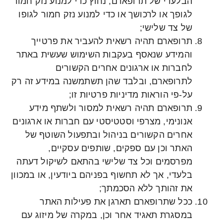
הבלעדי של תרופארם, נחוץ כדי למנוע נזק חמור
לגופך או לרכושך או כדי למנוע נזק חמור לגופו
של צד שלישי;
תרופארם תהיה רשאית להעביר את פרטייך
והמידע שנאסף בעקבות השימוש שעשית באתר
לחברות או ארגונים אחרים הקשורים
לתרופארם, ובלבד שהן תשתמשנה במידע זה רק
על-פי הוראות מדיניות פרטיות זו;
תרופארם תהיה רשאית למסור ולשתף מידע
אנונימי, מצרפי וסטטיסטי עם חברות או ארגונים
אחרים הקשורים בניהול ובתפעול השוטף של
האתר וכן עם ספקים, שותפים עסקיים,
מפרסמים וכל צד שלישי בהתאם לשיקול דעתה
בלעדי, אך לא תחשוף בפניהם ביודעין, או במכוון
את זהותך ללא הסכמתך;
ככל שתרופארם תארגן את פעילות האתר
במסגרת תאגיד אחר וכן, במקרה של מיזוג עם